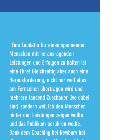
"Eine Laudatio für einen spannenden
Menschen mit herausragenden
Leistungen und Erfolgen zu halten ist
eine Ehre! Gleichzeitig aber auch eine
Herausforderung, nicht nur weil alles
am Fernsehen übertragen wird und
mehrere tausend Zuschauer live dabei
sind, sondern weil ich den Menschen
hinter den Leistungen zeigen wollte
und das Publikum berühren wollte.
Dank dem Coaching bei Newbury hat