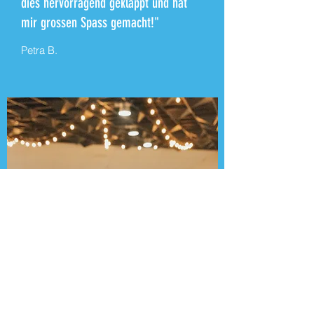
dies hervorragend geklappt und hat
mir grossen Spass gemacht!"
Petra B.