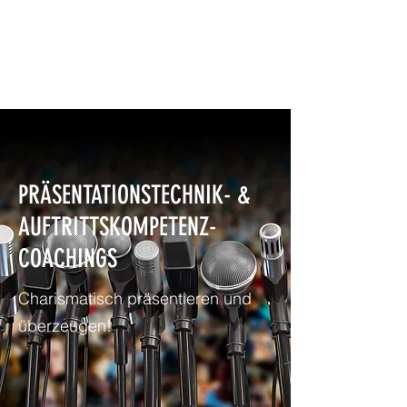
NEWBURY MEDIA &
COMMUNICATIONS GMBH
PRÄSENTATIONSTECHNIK- &
AUFTRITTSKOMPETENZ-
COACHINGS
Charismatisch präsentieren und
überzeugen!