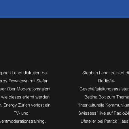
ephan Lendi diskutiert bei
Stephan Lendi trainiert d
ergy Downtown mit Stefan
Radio24-
ser über Moderationstalent
Geschäftsleitungsassisten
 wie dieses erlernt werden
Bettina Bolt zum Them
. Energy Zürich verlost ein
“Interkulturelle Kommunikat
TV- und
Swissess” live auf Radio2
ventmoderationstraining.
Ufsteller bei Patrick Häss