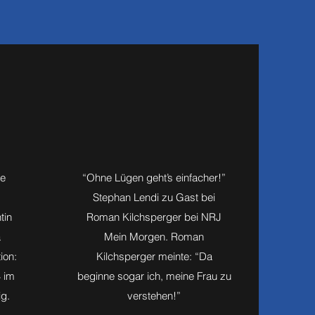
ie
“Ohne Lügen geht’s einfacher!”
Stephan Lendi zu Gast bei
tin
Roman Kilchsperger bei NRJ
a
Mein Morgen. Roman
ion:
Kilchsperger meinte: “Da
4 im
beginne sogar ich, meine Frau zu
ig.
verstehen!”