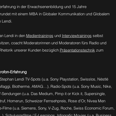
serfahrung in der Erwachsenenbildung und 15 Jahre
rundet mit einem MBA in Globaler Kommunikation und Globalem
 Lendi.
an Lendi in den
Medientrainings
und
Interviewtrainings
selbst
witzen, coacht Moderatorinnen und Moderatoren fürs Radio und
 Rhetorik unserer Kunden bezüglich
Präsentationstechnik
zum
rofon-Erfahrung
 Stephan Lendi TV-Spots (u.a. Sony Playstation, Swisslos, Néstlé
 Maggi, Biotherme, AMAG…), Radio-Spots (u.a. Sony Music, Nike,
Sendungen (u.a. Das Medium, Pimp it or Kick it, Supersingle,
truf, Homerun, Schweizer Fernsehpreis, Rose d’Or, Nivea Men
-Filme (u.a. Siemens, Sony, V-Zug, Roche, Swiss Economic Forum,
 Schulungsfilme / E-Learnings, Infografic Movies (u.a. Business