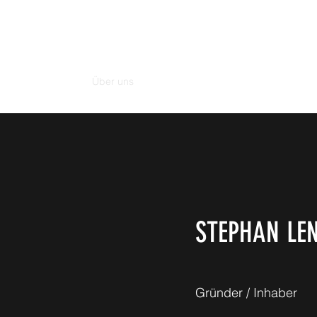
NEWBURY MEDIA & COMMUNICATIONS GMBH
Start
Über uns
Medientrainings
Präsentationstech
STEPHAN LE
Gründer / Inhaber