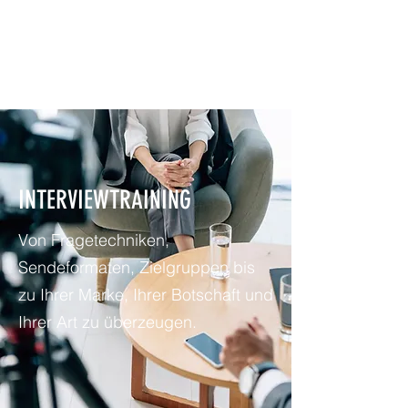
NEWBURY MEDIA &
COMMUNICATIONS GMBH
INTERVIEWTRAINING
Von Fragetechniken,
Sendeformaten, Zielgruppen bis
zu Ihrer Marke, Ihrer Botschaft und
Ihrer Art zu überzeugen.