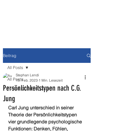
NEWBURY MEDIA &
COMMUNICATIONS GMBH
Beitrag
All Posts
Stephan Lendi
All Posts
15. Feb. 2023
1 Min. Lesezeit
Persönlichkeitstypen nach C.G.
Forbes Coaches Council
Jung
Carl Jung unterschied in seiner 
Theorie der Persönlichkeitstypen 
vier grundlegende psychologische 
Funktionen: Denken, Fühlen, 