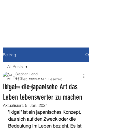
NEWBURY MEDIA &
COMMUNICATIONS GMBH
Beitrag
All Posts
Stephan Lendi
All Posts
15. Feb. 2023
2 Min. Lesezeit
Ikigai - die japanische Art das
Forbes Coaches Council
Leben lebenswerter zu machen
Aktualisiert:
5. Jan. 2024
"Ikigai" ist ein japanisches Konzept, 
das sich auf den Zweck oder die 
Bedeutung im Leben bezieht. Es ist 