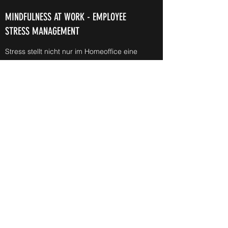
MINDFULNESS AT WORK - EMPLOYEE
STRESS MANAGEMENT
Stress stellt nicht nur im Homeoffice eine
Herausforderung dar. Das Tempo in der
Geschäftswelt wächst, der
Erwartungsdruck von aussen und an sich
selbst steigt.
Wie können Firmen, Führungskräfte und
Mitarbeitende mit diesen
Herausforderungen umgehen? Welche
Richtlinien, Techniken und Massnahmen
helfen den Individuen, den Teams, der
Firmenkultur aber auch der Unternehmung
wirtschaftlich als attraktive Arbeitgeberin?